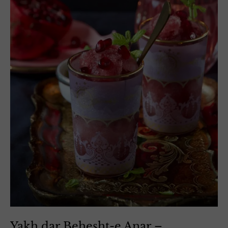
Yakh dar Behesht-e Anar –