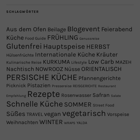
SCHLAGWÖRTER
Blogevent
Aus dem Ofen
Feierabend
Beilage
FRÜHLING
Küche
Food Guide
Genussreise
Glutenfrei
Hauptspeise
HERBST
Internationale Küche
Kräuter
Hülsenfrüchte
Low Carb
KURKUMA
MAZEH
Kulinarische Reise
Lifestyle
NOWROOZ
ORIENTALISCH
Nachtisch
Nüsse
PERSISCHE KÜCHE
Pfannengerichte
Pistazien
Picknick
Pressereise
REISGERICHTE
Restaurant
Rezepte
Safran
Rosenwasser
Empfehlung
Salate
Schnelle Küche
SOMMER
Street Food
vegetarisch
Süßes
vegan
TRAVEL
Vorspeise
WINTER
Weihnachten
YALDA
WRAPS