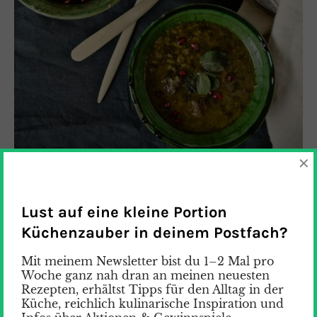
×
Lust auf eine kleine Portion
Küchenzauber in deinem Postfach?
Ash-e Anar ba Koofteh Ghelgheli –
dicke Granatapfelsuppe mit
Mit meinem Newsletter bist du 1–2 Mal pro
Woche ganz nah dran an meinen neuesten
Fleischbällchen und Minzöl آش انار
Rezepten, erhältst Tipps für den Alltag in der
Küche, reichlich kulinarische Inspiration und
Brrr, es ist ganz schön kalt geworden! Sehnst du dich