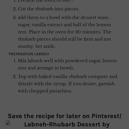
Preheat the oven to 180°!
Cut the rhubarb into pieces.
add them to a bowl with the dessert wine,
sugar, vanilla extract and half of the lemon
zest. Place in the oven for 20 minutes. The
rhubarb pieces should still be firm and not
mushy. Set aside.
PREPARATION LABNEH
Mix labneh well with powdered sugar, lemon
zest and arrange in bowls.
Top with baked vanilla-rhubarb compote and
drizzle with the syrup. If you desire, garnish
with chopped pistachios.
Save the recipe for later on Pinterest!