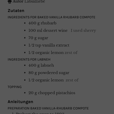
Autor
Labsalliebe
Zutaten
INGREDIENTS FOR BAKED VANILLA RHUBARB COMPOTE
400
g
rhubarb
100
ml
dessert wine
I used sherry
70
g
sugar
1/2
tsp
vanilla extract
1/2
organic lemon
zest of
INGREDIENTS FOR LABNEH
400
g
labneh
80
g
powdered sugar
1/2
organic lemon
zest of
TOPPING
20
g
chopped pistachios
Anleitungen
PREPARATION BAKED VANILLA-RHUBARB COMPOTE