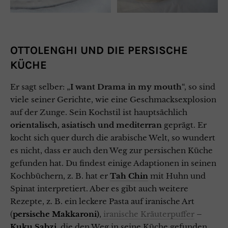
OTTOLENGHI UND DIE PERSISCHE
KÜCHE
Er sagt selber: „
I want Drama in my mouth
“, so sind
viele seiner Gerichte, wie eine Geschmacksexplosion
auf der Zunge.
Sein Kochstil ist hauptsächlich
orientalisch, asiatisch und mediterran
geprägt.
Er
kocht sich quer durch die arabische Welt, so wundert
es nicht, dass er auch den Weg zur persischen Küche
gefunden hat. Du findest einige Adaptionen in seinen
Kochbüchern, z. B. hat er
Tah Chin
mit Huhn und
Spinat interpretiert. Aber es gibt auch weitere
Rezepte, z. B. ein leckere Pasta auf iranische Art
(
persische Makkaroni
)
,
iranische Kräuterpuffer
–
Kuku Sabzi
, die den Weg in seine Küche gefunden