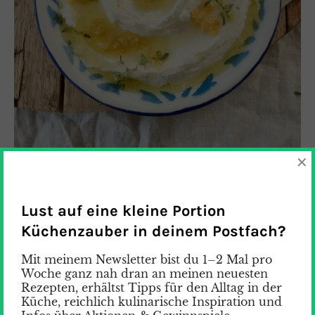
×
Lust auf eine kleine Portion
Küchenzauber in deinem Postfach?
WELCHEN JOGHURT FÜR MAST-E
CHEKIDEH ?
Mit meinem Newsletter bist du 1–2 Mal pro
Woche ganz nah dran an meinen neuesten
Für Mast-e Chekideh benötigst du bereits
Rezepten, erhältst Tipps für den Alltag in der
Küche, reichlich kulinarische Inspiration und
abgetropften griechischen Joghurt, den türkischen