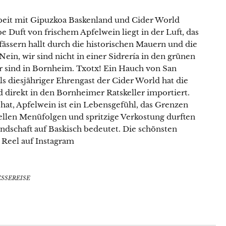
eit mit Gipuzkoa Baskenland und Cider World
rbe Duft von frischem Apfelwein liegt in der Luft, das
ässern hallt durch die historischen Mauern und die
 Nein, wir sind nicht in einer Sidrería in den grünen
ir sind in Bornheim. Txotx! Ein Hauch von San
ls diesjähriger Ehrengast der Cider World hat die
 direkt in den Bornheimer Ratskeller importiert.
hat, Apfelwein ist ein Lebensgefühl, das Grenzen
ellen Menüfolgen und spritzige Verkostung durften
ndschaft auf Baskisch bedeutet. Die schönsten
Reel auf Instagram
Lust auf eine kleine Portion
Küchenzauber in deinem Postfach?
ESSEREISE
Mit meinem Newsletter bist du 1–2 Mal pro Woche
ganz nah dran an meinen neuesten Rezepten,
erhältst Tipps für den Alltag in der Küche, reichlich
kulinarische Inspiration und Infos über Aktionen &