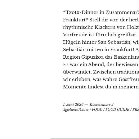
*Txotx-Dinner in Zusammenarb
Frankfurt* Stell dir vor, der he
rhythmische Klackern von Holzf
Vorfreude ist förmlich greifbar.
Hügeln hinter San Sebastián, w
Sebastián mitten in Frankfurt! A
Region Gipuzkoa das Baskenland
Es war ein Abend, der bewiesen 
überwindet. Zwischen tradition
wir erleben, was wahre Gastfreu
Momente findest du in meinem 
1. Juni 2026
Kommentare 2
Apfelwein/Cider
/
FOOD
/
FOOD GUIDE
/
PR