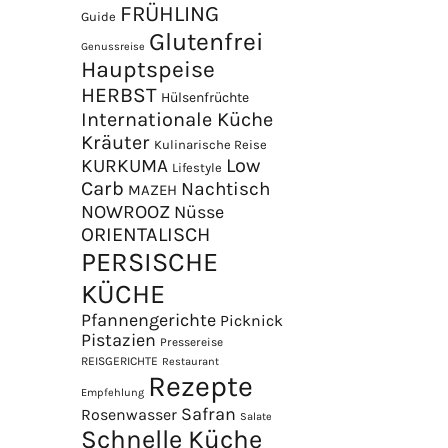
FRÜHLING
Guide
Glutenfrei
Genussreise
Hauptspeise
HERBST
Hülsenfrüchte
Internationale Küche
Kräuter
Kulinarische Reise
Low
KURKUMA
Lifestyle
Carb
Nachtisch
MAZEH
NOWROOZ
Nüsse
×
ORIENTALISCH
PERSISCHE
KÜCHE
Pfannengerichte
Picknick
Pistazien
Pressereise
REISGERICHTE
Restaurant
Rezepte
Empfehlung
Safran
Rosenwasser
Salate
Schnelle Küche