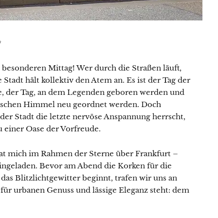
*
 besonderen Mittag! Wer durch die Straßen läuft,
die Stadt hält kollektiv den Atem an. Es ist der Tag der
e, der Tag, an dem Legenden geboren werden und
rischen Himmel neu geordnet werden. Doch
er Stadt die letzte nervöse Anspannung herrscht,
zu einer Oase der Vorfreude.
Lust auf eine kleine Portion
hat mich im Rahmen der Sterne über Frankfurt –
Küchenzauber in deinem Postfach?
ngeladen. Bevor am Abend die Korken für die
as Blitzlichtgewitter beginnt, trafen wir uns an
Mit meinem Newsletter bist du 1–2 Mal pro Woche
ganz nah dran an meinen neuesten Rezepten,
 für urbanen Genuss und lässige Eleganz steht: dem
erhältst Tipps für den Alltag in der Küche, reichlich
kulinarische Inspiration und Infos über Aktionen &