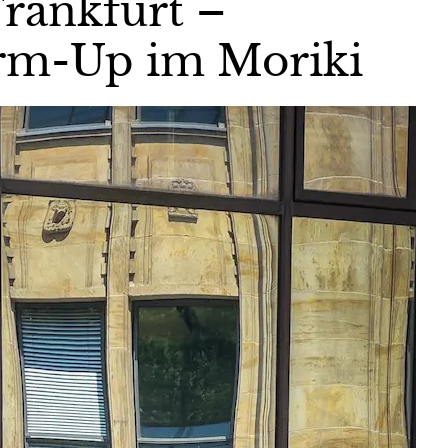
Frankfurt –
rm-Up im Moriki