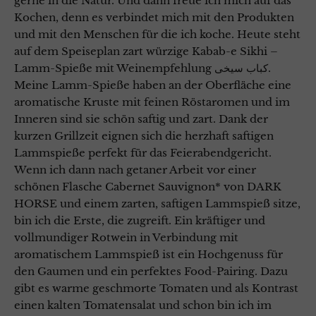
gerne in die Natur. Und dann freue ich mich auf das
Kochen, denn es verbindet mich mit den Produkten
und mit den Menschen für die ich koche. Heute steht
auf dem Speiseplan zart würzige Kabab-e Sikhi –
Lamm-Spieße mit Weinempfehlung کباب سیخی.
Meine Lamm-Spieße haben an der Oberfläche eine
aromatische Kruste mit feinen Röstaromen und im
Inneren sind sie schön saftig und zart. Dank der
kurzen Grillzeit eignen sich die herzhaft saftigen
Lammspieße perfekt für das Feierabendgericht.
Wenn ich dann nach getaner Arbeit vor einer
schönen Flasche Cabernet Sauvignon* von DARK
HORSE und einem zarten, saftigen Lammspieß sitze,
bin ich die Erste, die zugreift. Ein kräftiger und
vollmundiger Rotwein in Verbindung mit
aromatischem Lammspieß ist ein Hochgenuss für
den Gaumen und ein perfektes Food-Pairing. Dazu
gibt es warme geschmorte Tomaten und als Kontrast
einen kalten Tomatensalat und schon bin ich im