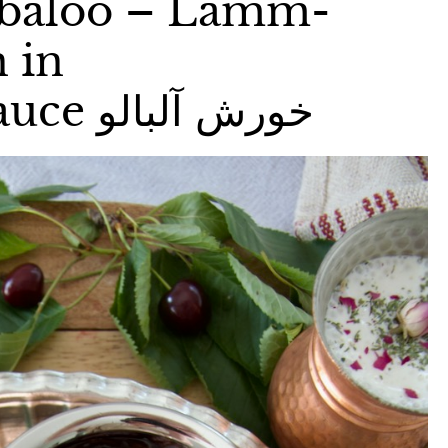
lbaloo – Lamm-
 in
Sauerkirschsauce خورش آلبالو