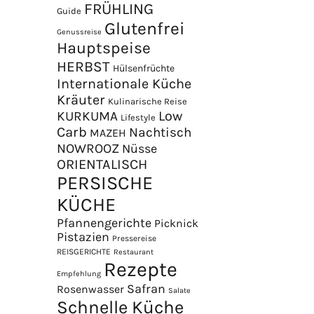
FRÜHLING
Guide
Glutenfrei
Genussreise
Hauptspeise
HERBST
Hülsenfrüchte
Internationale Küche
Kräuter
Kulinarische Reise
Low
KURKUMA
Lifestyle
Carb
Nachtisch
MAZEH
NOWROOZ
Nüsse
×
ORIENTALISCH
PERSISCHE
KÜCHE
Pfannengerichte
Picknick
Pistazien
Pressereise
REISGERICHTE
Restaurant
Rezepte
Empfehlung
Safran
Rosenwasser
Salate
Schnelle Küche