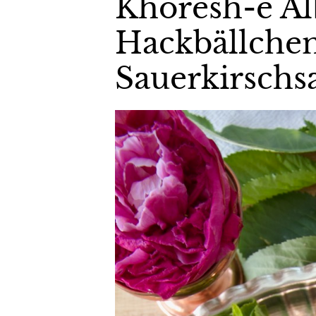
Khoresh-e A
Hackbällchen