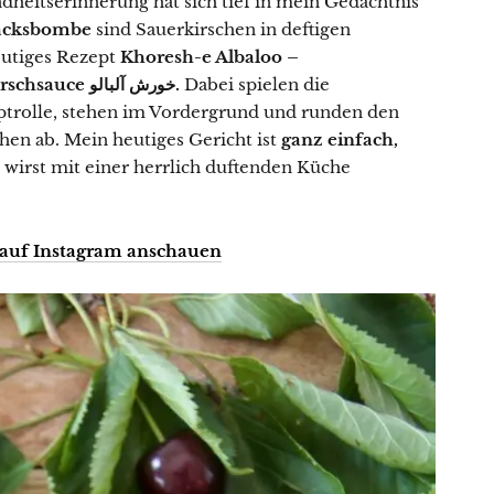
dheitserinnerung hat sich tief in mein Gedächtnis
acksbombe
sind Sauerkirschen in deftigen
eutiges Rezept
Khoresh-e Albaloo –
Lammhackbällchen in Sauerkirschsauce خورش آلبالو.
Dabei spielen die
uptrolle, stehen im Vordergrund und runden den
n ab. Mein heutiges Gericht ist
ganz einfach,
 wirst mit einer herrlich duftenden Küche
 auf Instagram anschauen
Lust auf eine kleine Portion
Küchenzauber in deinem Postfach?
Mit meinem Newsletter bist du 1–2 Mal pro Woche
ganz nah dran an meinen neuesten Rezepten,
erhältst Tipps für den Alltag in der Küche, reichlich
kulinarische Inspiration und Infos über Aktionen &