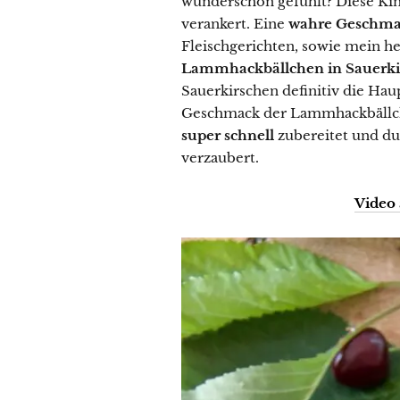
wunderschön gefühlt? Diese Kin
verankert. Eine
wahre Geschm
Fleischgerichten, sowie mein h
Sauerkirschen definitiv die Ha
Geschmack der Lammhackbällche
super schnell
zubereitet und du
verzaubert.
Video