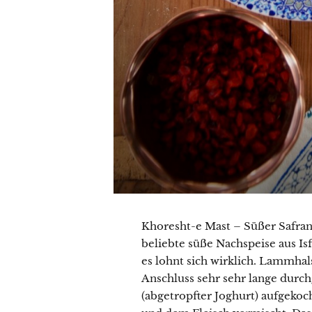
Khoresht-e Mast – Süßer Safran-Joghurt خورش ماست ist eine trad
beliebte süße Nachspeise aus Is
es lohnt sich wirklich. Lammha
Anschluss sehr sehr lange durc
(abgetropfter Joghurt) aufgeko