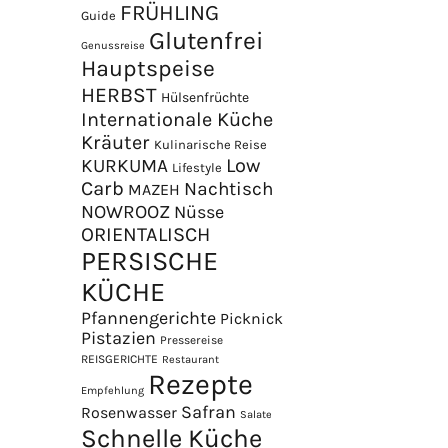
FRÜHLING
Guide
Glutenfrei
Genussreise
Hauptspeise
HERBST
Hülsenfrüchte
Internationale Küche
Kräuter
Kulinarische Reise
Low
KURKUMA
Lifestyle
Carb
Nachtisch
MAZEH
NOWROOZ
Nüsse
×
ORIENTALISCH
PERSISCHE
KÜCHE
Pfannengerichte
Picknick
Pistazien
Pressereise
REISGERICHTE
Restaurant
Rezepte
Empfehlung
Safran
Rosenwasser
Salate
Schnelle Küche