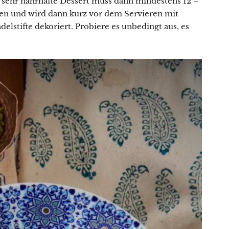
 sehr nahrhafte Dessert muss dann mindestens 12 –
en und wird dann kurz vor dem Servieren mit
elstifte dekoriert. Probiere es unbedingt aus, es
Lust auf eine kleine Portion
Küchenzauber in deinem Postfach?
Mit meinem Newsletter bist du 1–2 Mal pro Woche
ganz nah dran an meinen neuesten Rezepten,
erhältst Tipps für den Alltag in der Küche, reichlich
kulinarische Inspiration und Infos über Aktionen &