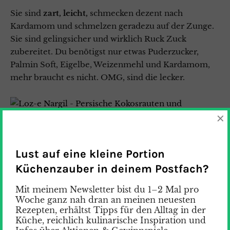
Sie sind
zart, leicht,
schmecken dezent nach
Kardamom und schmelzen geradezu auf der Zunge.
Sie sind gelingsicher und wirklich Ruck Zuck
zubereitet. Du benötigst nur etwas Puderzucker,
Palmin Soft, Eigelbe, Weizenmehl und Kardamom,
mehr braucht es nicht. OMG, sind die lecker.
×
Lust auf eine kleine Portion
Küchenzauber in deinem Postfach?
Mit meinem Newsletter bist du 1–2 Mal pro
Woche ganz nah dran an meinen neuesten
Rezepten, erhältst Tipps für den Alltag in der
Küche, reichlich kulinarische Inspiration und