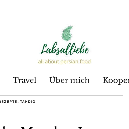
Travel
Über mich
Koope
REZEPTE
,
TAHDIG