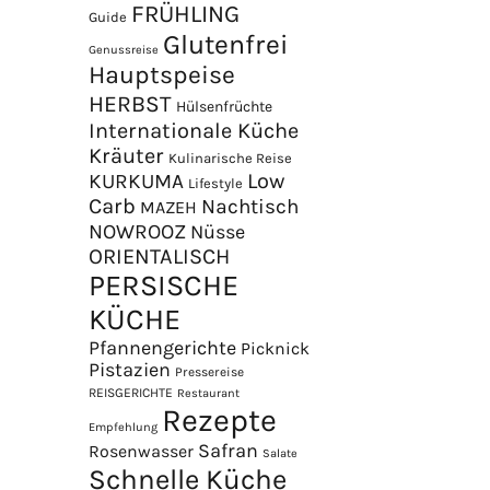
FRÜHLING
Guide
Glutenfrei
Genussreise
Hauptspeise
HERBST
Hülsenfrüchte
Internationale Küche
Kräuter
Kulinarische Reise
Low
KURKUMA
Lifestyle
Carb
Nachtisch
MAZEH
NOWROOZ
Nüsse
×
ORIENTALISCH
PERSISCHE
KÜCHE
Pfannengerichte
Picknick
Pistazien
Pressereise
REISGERICHTE
Restaurant
Rezepte
Empfehlung
Safran
Rosenwasser
Salate
Schnelle Küche