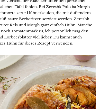
ches Gericht, der Klassiker unter den persischen
stlichen Tafel fehlen. Bei Zereshk Polo ba Morgh
eschmorte zarte Hühnerkeulen, die mit duftendem
 süß-saure Berberitzen serviert werden. Zereshk
deutet Reis und Morgh ganz einfach Huhn. Manche
 noch Tomatenmark zu, ich persönlich mag den
 Lorbeerblätter viel lieber. Du kannst auch
zes Huhn für dieses Rezept verwenden.
Lust auf eine kleine Portion
Küchenzauber in deinem Postfach?
Mit meinem Newsletter bist du 1–2 Mal pro Woche
ganz nah dran an meinen neuesten Rezepten,
erhältst Tipps für den Alltag in der Küche, reichlich
kulinarische Inspiration und Infos über Aktionen &