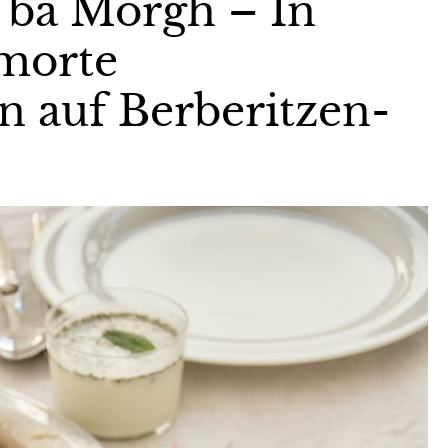
 ba Morgh – In
morte
 auf Berberitzen-