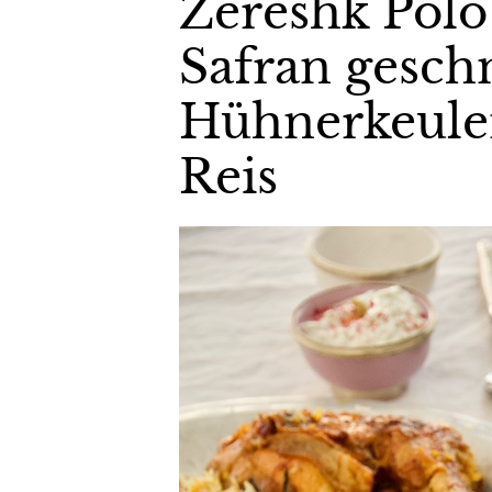
Zereshk Polo
Safran gesch
Hühnerkeulen
Reis