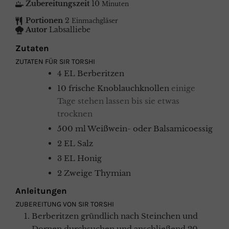
Zubereitungszeit
10
Minuten
Portionen
2
Einmachgläser
Autor
Labsalliebe
Zutaten
ZUTATEN FÜR SIR TORSHI
4
EL
Berberitzen
10
frische
Knoblauchknollen
einige
Tage stehen lassen bis sie etwas
trocknen
500
ml
Weißwein- oder Balsamicoessig
2
EL
Salz
3
EL
Honig
2
Zweige
Thymian
Anleitungen
ZUBEREITUNG VON SIR TORSHI
Berberitzen gründlich nach Steinchen und
Dornen durchsuchen und anschließend 20