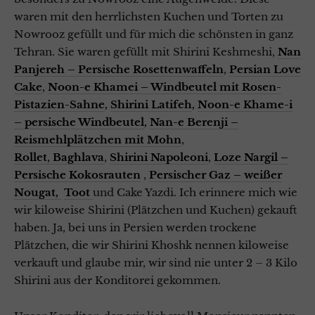
waren mit den herrlichsten Kuchen und Torten zu
Nowrooz gefüllt und für mich die schönsten in ganz
Tehran. Sie waren gefüllt mit Shirini Keshmeshi,
Nan
Panjereh – Persische Rosettenwaffeln
,
Persian Love
Cake
,
Noon-e Khamei – Windbeutel mit Rosen-
Pistazien-Sahne
,
Shirini Latifeh
,
Noon-e Khame-i
– persische Windbeutel
,
Nan-e Berenji –
Reismehlplätzchen mit Mohn
,
Rollet
,
Baghlava
,
Shirini Napoleoni
,
Loze Nargil –
Persische Kokosrauten
,
Persischer Gaz – weißer
Nougat,
Toot
und Cake Yazdi. Ich erinnere mich wie
wir kiloweise Shirini (Plätzchen und Kuchen) gekauft
haben. Ja, bei uns in Persien werden trockene
Plätzchen, die wir Shirini Khoshk nennen kiloweise
verkauft und glaube mir, wir sind nie unter 2 – 3 Kilo
Shirini aus der Konditorei gekommen.