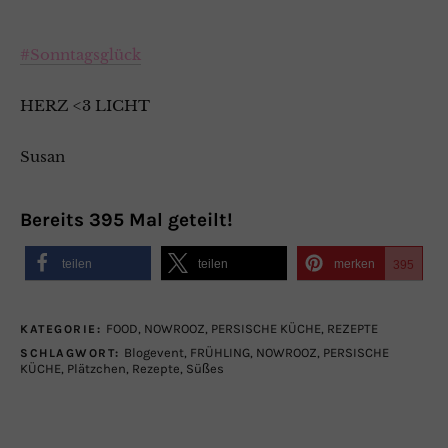
#Sonntagsglück
HERZ <3 LICHT
Susan
Bereits
395
Mal geteilt!
teilen
teilen
merken
395
FOOD
,
NOWROOZ
,
PERSISCHE KÜCHE
,
REZEPTE
KATEGORIE:
Blogevent
,
FRÜHLING
,
NOWROOZ
,
PERSISCHE
SCHLAGWORT:
KÜCHE
,
Plätzchen
,
Rezepte
,
Süßes