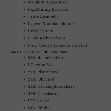
3
violette Urkarotten
1
kg
Drilling Kartoffel
4
rote
Zwiebeln
1
ganze
Knoblauchknolle
100
g
Datteln
1
Glas
Kichererbsen
1
mal
Cherry Tomaten am Stiel
GRANATAPFEL-PISTAZIENÖL-MARINADE
2
Knoblauchzehen
1
Zitrone
Bio
2
EL
Pistazienöl
2
EL
Olivenöl
2
EL
Granatapfelmelasse
2
EL
Dattelsirup
1
TL
Advieh
Salz, Pfeffer