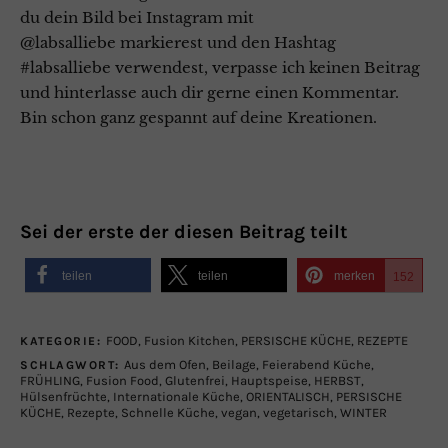
du dein Bild bei Instagram mit
@labsalliebe markierest und den Hashtag
#labsalliebe verwendest, verpasse ich keinen Beitrag
und hinterlasse auch dir gerne einen Kommentar.
Bin schon ganz gespannt auf deine Kreationen.
Sei der erste der diesen Beitrag teilt
teilen
teilen
merken
152
FOOD
,
Fusion Kitchen
,
PERSISCHE KÜCHE
,
REZEPTE
KATEGORIE:
Aus dem Ofen
,
Beilage
,
Feierabend Küche
,
SCHLAGWORT:
FRÜHLING
,
Fusion Food
,
Glutenfrei
,
Hauptspeise
,
HERBST
,
Hülsenfrüchte
,
Internationale Küche
,
ORIENTALISCH
,
PERSISCHE
KÜCHE
,
Rezepte
,
Schnelle Küche
,
vegan
,
vegetarisch
,
WINTER